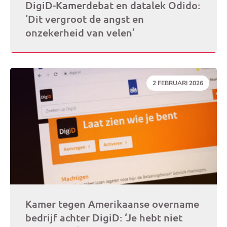
DigiD-Kamerdebat en datalek Odido:
‘Dit vergroot de angst en
onzekerheid van velen’
DATUM:
2 FEBRUARI 2026
Kamer tegen Amerikaanse overname
bedrijf achter DigiD: ‘Je hebt niet