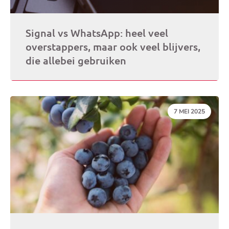
Signal vs WhatsApp: heel veel
overstappers, maar ook veel blijvers,
die allebei gebruiken
DATUM:
7 MEI 2025