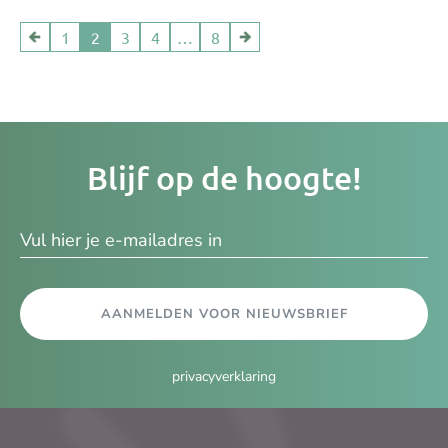
1
2
3
4
…
8
Je
Blijf op de hoogte!
e-
ma
AANMELDEN VOOR NIEUWSBRIEF
privacyverklaring