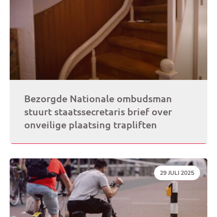
Bezorgde Nationale ombudsman
stuurt staatssecretaris brief over
onveilige plaatsing trapliften
DATUM:
29 JULI 2025