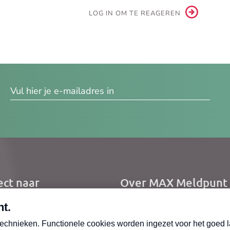
LOG IN OM TE REAGEREN
res
ect naar
Over MAX Meldpunt
me
Over Meldpunt Actue
uws