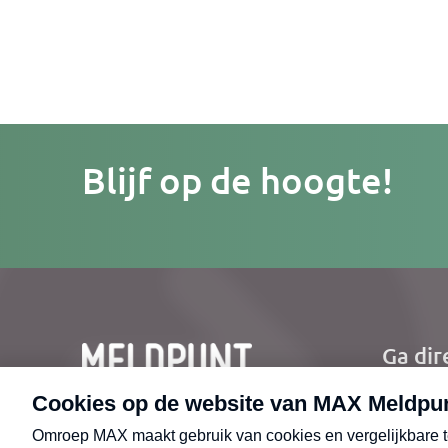
Je
Blijf op de hoogte!
e-
mailad
Ga dir
Ho
Nie