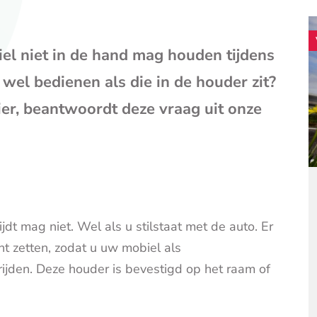
mail
(opent
je
iel niet in de hand mag houden tijdens
e-
mailpr
 wel bedienen als die in de houder zit?
ier, beantwoordt deze vraag uit onze
dt mag niet. Wel als u stilstaat met de auto. Er
nt zetten, zodat u uw mobiel als
rijden. Deze houder is bevestigd op het raam of