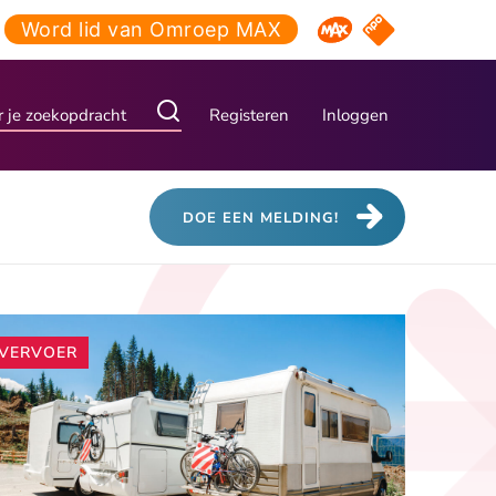
Word lid van Omroep MAX
NPO Start
Omroep MAX
Registeren
Inloggen
DOE EEN MELDING!
Andere
VERVOER
artikelen