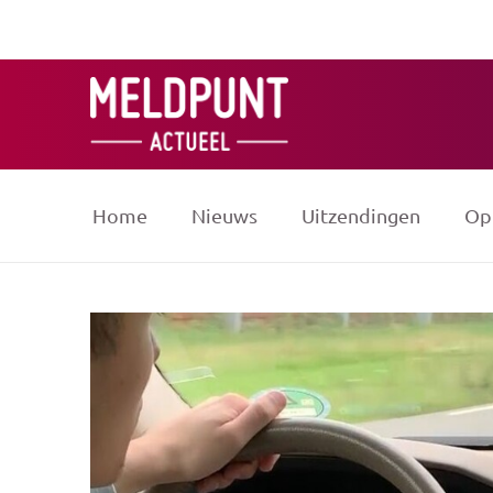
Ga
naar
de
inhoud
Home
Nieuws
Uitzendingen
Op