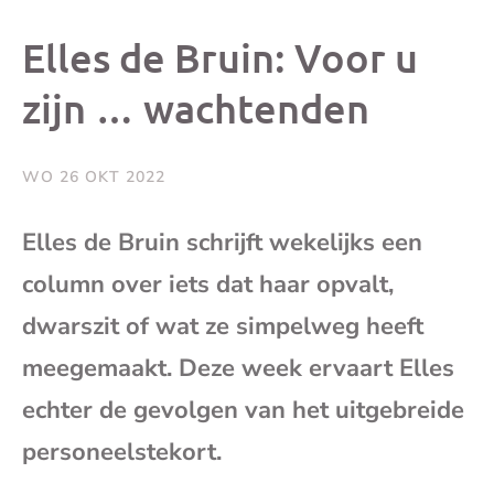
dit
dit
dit
dit
Elles de Bruin: Voor u
bericht
bericht
bericht
beri
zijn … wachtenden
op
op
op
via
WO 26 OKT 2022
Facebook
X
Whatsap
e-
Elles de Bruin schrijft wekelijks een
mai
column over iets dat haar opvalt,
dwarszit of wat ze simpelweg heeft
(op
meegemaakt. Deze week ervaart Elles
je
echter de gevolgen van het uitgebreide
personeelstekort.
e-