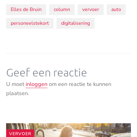
Onderwerpen:
Elles de Bruin
column
vervoer
auto
personeelstekort
digitalisering
Geef een reactie
U moet
inloggen
om een reactie te kunnen
plaatsen.
Andere
VERVOER