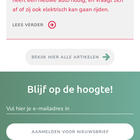
af of zij ook elektrisch kan gaan rijden.
LEES VERDER
BEKIJK HIER ALLE ARTIKELEN
Je
Blijf op de hoogte!
e-
ma
AANMELDEN VOOR NIEUWSBRIEF