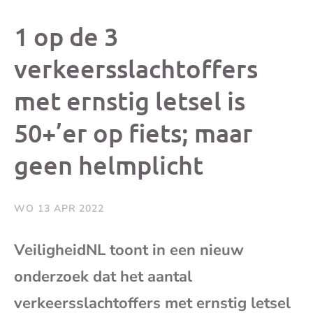
dit
dit
dit
dit
1 op de 3
bericht
bericht
bericht
beri
verkeersslachtoffers
met ernstig letsel is
op
op
op
via
50+’er op fiets; maar
Facebook
X
Whatsap
e-
geen helmplicht
mai
WO 13 APR 2022
(op
VeiligheidNL toont in een nieuw
je
onderzoek dat het aantal
e-
verkeersslachtoffers met ernstig letsel