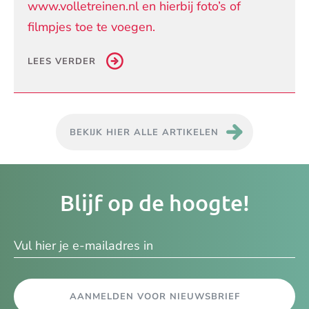
www.volletreinen.nl en hierbij foto’s of
filmpjes toe te voegen.
LEES VERDER
BEKIJK HIER ALLE ARTIKELEN
Je
Blijf op de hoogte!
e-
ma
AANMELDEN VOOR NIEUWSBRIEF