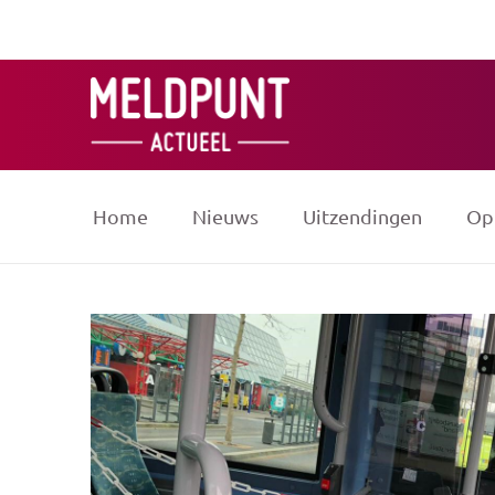
Ga
naar
de
inhoud
Home
Nieuws
Uitzendingen
Op