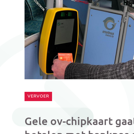
CATEGORIE:
VERVOER
Gele ov-chipkaart gaa