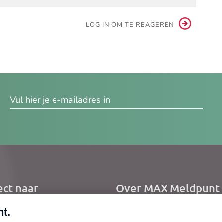
LOG IN OM TE REAGEREN
res
ect naar
Over MAX Meldpunt
me
Over Meldpunt Actue