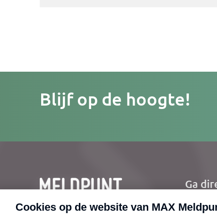
Je
Blijf op de hoogte!
e-
mailad
Ga dir
Ho