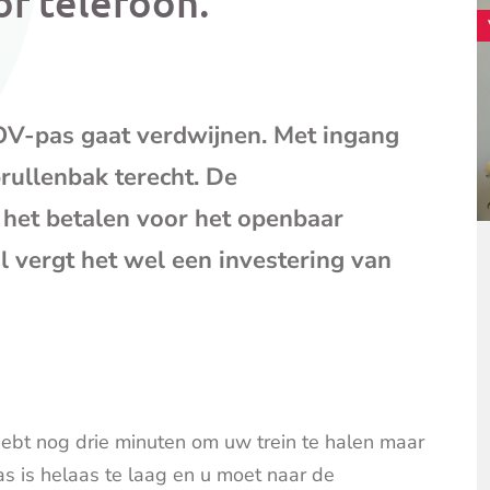
of telefoon.
mail
(opent
je
e-
mailpr
V-pas gaat verdwijnen. Met ingang
rullenbak terecht. De
n het betalen voor het openbaar
l vergt het wel een investering van
ebt nog drie minuten om uw trein te halen maar
s is helaas te laag en u moet naar de