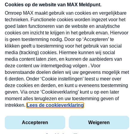
CONTACT
Volg ons op
Nieuwsbrief
X
Neem hier een gratis abonnement op de MAX
Consumenten nieuwsbrief. Elke maandag en
donderdag in uw mailbox.
laring
MAX
Cookieverklaring
Kwetsbaarheid
Cookie
Uw
vakantieman
melden
instellingen
INSCH
e-
VOOR
privacyverklaring