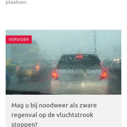
plaatsen.
Andere
VERVOER
artikelen
Mag u bij noodweer als zware
regenval op de vluchtstrook
stoppen?