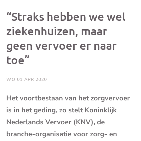
dit
dit
dit
dit
“Straks hebben we wel
bericht
bericht
bericht
beri
ziekenhuizen, maar
geen vervoer er naar
op
op
op
via
toe”
Facebook
X
Whatsap
e-
mai
WO 01 APR 2020
(op
Het voortbestaan van het zorgvervoer
is in het geding, zo stelt Koninklijk
je
Nederlands Vervoer (KNV), de
e-
branche-organisatie voor zorg- en