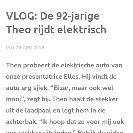
dit
dit
dit
dit
VLOG: De 92-jarige
bericht
bericht
bericht
beri
Theo rijdt elektrisch
op
op
op
via
WO 24 APR 2019
Facebook
X
Whatsap
e-
Theo probeert de elektrische auto van
mai
onze presentatrice Elles. Hij vindt de
auto erg sjiek. “Bizar, maar ook wel
(op
mooi”, zegt hij. Theo haalt de stekker
je
uit de laadpaal en legt hem in de
achterbak. “Ik hoop dat ze voor mij ook
e-