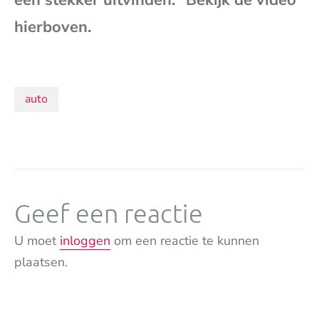
een stekker uitvinden.” Bekijk de video
mai
hierboven.
Onderwerpen:
auto
Geef een reactie
U moet
inloggen
om een reactie te kunnen
plaatsen.