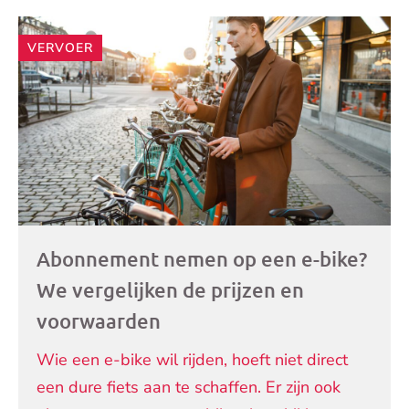
Andere
VERVOER
artikelen
Abonnement nemen op een e-bike?
We vergelijken de prijzen en
voorwaarden
Wie een e-bike wil rijden, hoeft niet direct
een dure fiets aan te schaffen. Er zijn ook