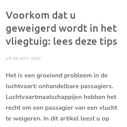
dit
dit
dit
dit
Voorkom dat u
bericht
bericht
bericht
beri
geweigerd wordt in het
vliegtuig: lees deze tips
op
op
op
via
Facebook
X
Whatsap
e-
VR 08 NOV 2024
mai
Het is een groeiend probleem in de
luchtvaart: onhandelbare passagiers.
(op
Luchtvaartmaatschappijen hebben het
je
recht om een passagier van een vlucht
e-
te weigeren. In dit artikel leest u op