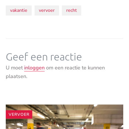
Onderwerpen:
vakantie
vervoer
recht
Geef een reactie
U moet
inloggen
om een reactie te kunnen
plaatsen.
Andere
VERVOER
artikelen