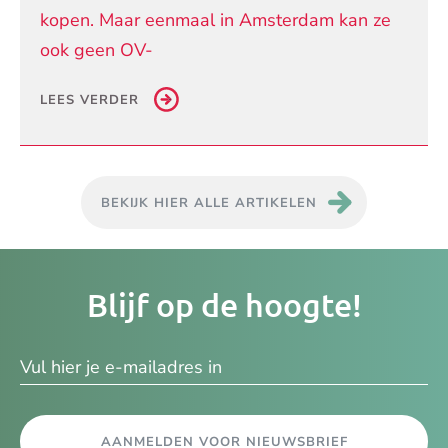
kopen. Maar eenmaal in Amsterdam kan ze
ook geen OV-
LEES VERDER
BEKIJK HIER ALLE ARTIKELEN
Je
Blijf op de hoogte!
e-
ma
AANMELDEN VOOR NIEUWSBRIEF