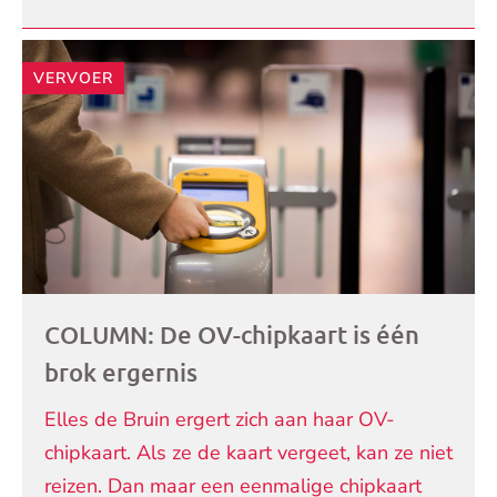
VERVOER
COLUMN: De OV-chipkaart is één
brok ergernis
Elles de Bruin ergert zich aan haar OV-
chipkaart. Als ze de kaart vergeet, kan ze niet
reizen. Dan maar een eenmalige chipkaart