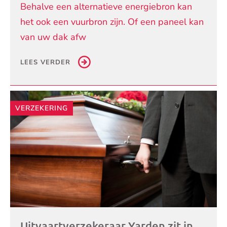
Behalve een alternatieve energiebron kan
het ook een vuurbron zijn. Of een paneel kan
van uw dak afw
LEES VERDER
VERZEKERING
Uitvaartverzekeraar Yarden zit in