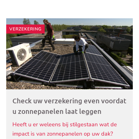
Andere
VERZEKERING
artikelen
Check uw verzekering even voordat
u zonnepanelen laat leggen
Heeft u er weleens bij stilgestaan wat de
impact is van zonnepanelen op uw dak?