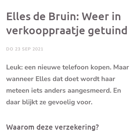
dit
dit
dit
dit
Elles de Bruin: Weer in
bericht
bericht
bericht
beri
verkooppraatje getuind
op
op
op
via
DO 23 SEP 2021
Facebook
X
Whatsap
e-
Leuk: een nieuwe telefoon kopen. Maar
mai
wanneer Elles dat doet wordt haar
meteen iets anders aangesmeerd. En
(op
daar blijkt ze gevoelig voor.
je
Waarom deze verzekering?
e-