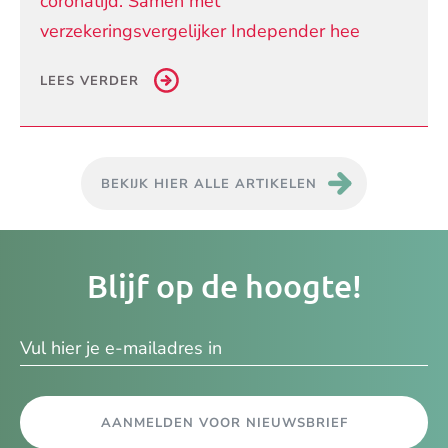
coronatijd. Samen met
verzekeringsvergelijker Independer hee
LEES VERDER
BEKIJK HIER ALLE ARTIKELEN
Je
Blijf op de hoogte!
e-
ma
AANMELDEN VOOR NIEUWSBRIEF