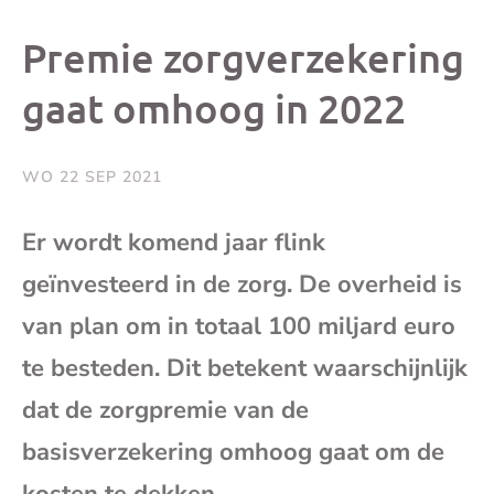
dit
dit
dit
dit
Premie zorgverzekering
bericht
bericht
bericht
beri
gaat omhoog in 2022
op
op
op
via
WO 22 SEP 2021
Facebook
X
Whatsap
e-
Er wordt komend jaar flink
mai
geïnvesteerd in de zorg. De overheid is
van plan om in totaal 100 miljard euro
(op
te besteden. Dit betekent waarschijnlijk
je
dat de zorgpremie van de
basisverzekering omhoog gaat om de
e-
kosten te dekken.