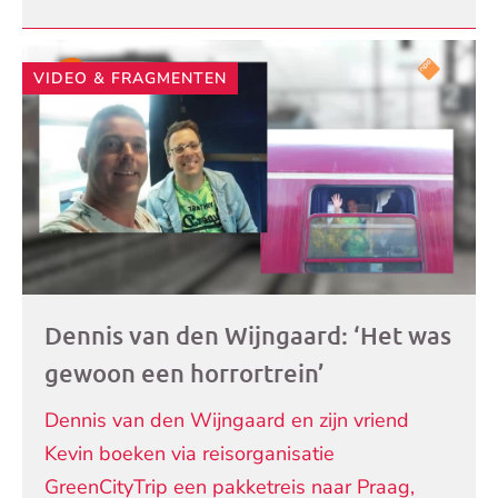
VIDEO & FRAGMENTEN
Dennis van den Wijngaard: ‘Het was
gewoon een horrortrein’
Dennis van den Wijngaard en zijn vriend
Kevin boeken via reisorganisatie
GreenCityTrip een pakketreis naar Praag,