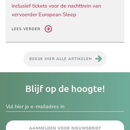
inclusief tickets voor de nachttrein van
vervoerder European Sleep
LEES VERDER
BEKIJK HIER ALLE ARTIKELEN
Je
Blijf op de hoogte!
e-
ma
AANMELDEN VOOR NIEUWSBRIEF