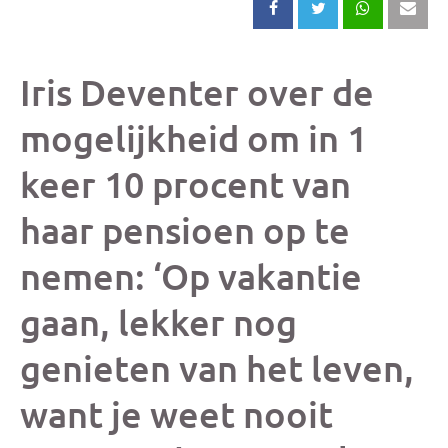
Deel
Deel
Deel
Dee
dit
dit
dit
dit
Iris Deventer over de
bericht
bericht
bericht
beri
mogelijkheid om in 1
keer 10 procent van
op
op
op
via
haar pensioen op te
Facebook
X
Whatsap
e-
nemen: ‘Op vakantie
mai
gaan, lekker nog
(op
genieten van het leven,
je
want je weet nooit