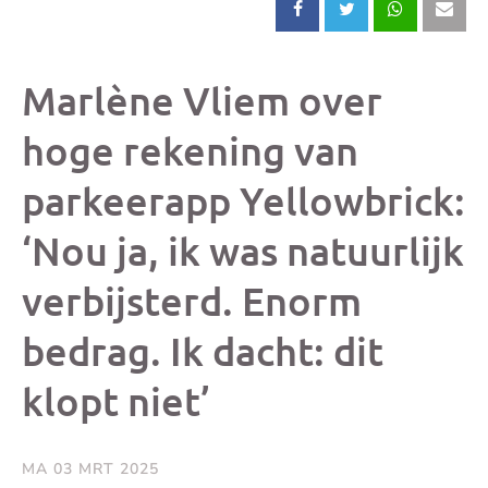
Deel
Deel
Deel
Dee
dit
dit
dit
dit
Marlène Vliem over
bericht
bericht
bericht
beri
hoge rekening van
parkeerapp Yellowbrick:
op
op
op
via
‘Nou ja, ik was natuurlijk
Facebook
X
Whatsap
e-
verbijsterd. Enorm
mai
bedrag. Ik dacht: dit
(op
klopt niet’
je
MA 03 MRT 2025