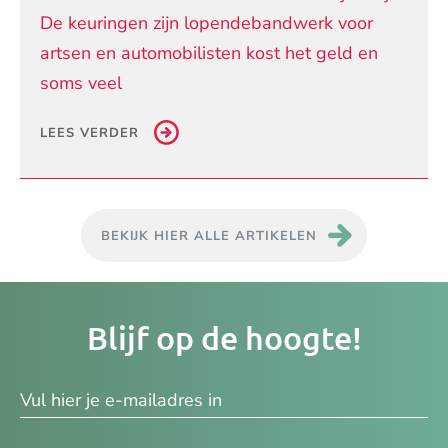
De keuringen zijn lopendebandwerk voor
artsen en automobilisten kost het geld en
soms veel
LEES VERDER
BEKIJK HIER ALLE ARTIKELEN
Je
Blijf op de hoogte!
e-
ma