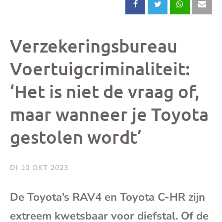
Deel
Deel
Deel
Dee
dit
dit
dit
dit
Verzekeringsbureau
bericht
bericht
bericht
beri
Voertuigcriminaliteit:
‘Het is niet de vraag of,
op
op
op
via
maar wanneer je Toyota
Facebook
X
Whatsap
e-
gestolen wordt’
mai
DI 10 OKT 2023
(op
De Toyota’s RAV4 en Toyota C-HR zijn
je
extreem kwetsbaar voor diefstal. Of de