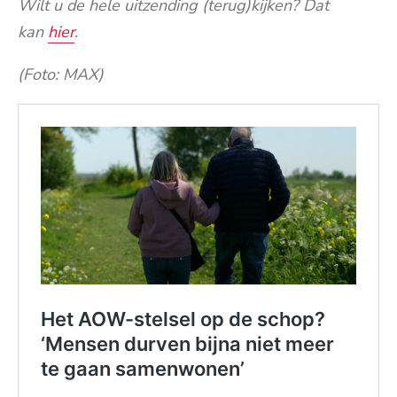
Wilt u de hele uitzending (terug)kijken? Dat
kan
hier
.
(Foto: MAX)