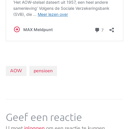
Onderwerpen:
AOW
pensioen
Geef een reactie
U moet
inloggen
om een reactie te kunnen