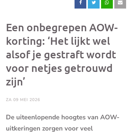
Deel
Deel
Deel
Dee
dit
dit
dit
dit
Een onbegrepen AOW-
bericht
bericht
bericht
beri
korting: ‘Het lijkt wel
alsof je gestraft wordt
op
op
op
via
voor netjes getrouwd
Facebook
X
Whatsap
e-
zijn’
mai
ZA 09 MEI 2026
(op
De uiteenlopende hoogtes van AOW-
je
uitkeringen zorgen voor veel