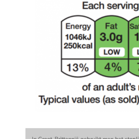
In Groot-Brittannië gebruikt men het stopli