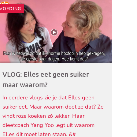
VOEDING
ogramma)
VLOG: Elles eet geen suiker
maar waarom?
In eerdere vlogs zie je dat Elles geen
suiker eet. Maar waarom doet ze dat? Ze
vindt roze koeken zó lekker! Haar
dieetcoach Yang Yoo legt uit waarom
Elles dit moet laten staan. &#