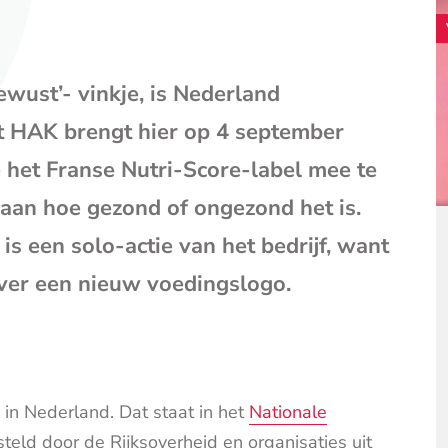
(opent
je
e-
mailpr
ewust’- vinkje, is Nederland
t HAK brengt hier op 4 september
e het Franse Nutri-Score-label mee te
 aan hoe gezond of ongezond het is.
s een solo-actie van het bedrijf, want
over een nieuw voedingslogo.
in Nederland. Dat staat in het
Nationale
eld door de Rijksoverheid en organisaties uit