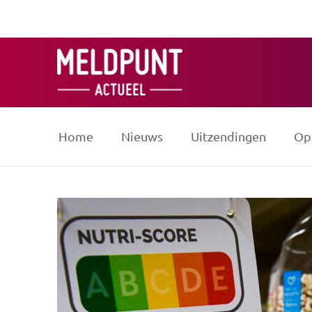
Ga
naar
de
inhoud
Home
Nieuws
Uitzendingen
Op