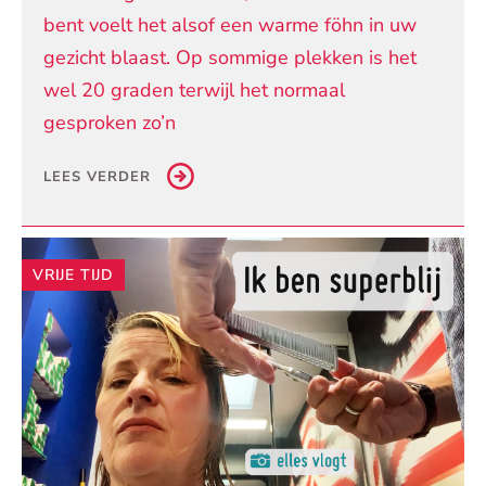
bent voelt het alsof een warme föhn in uw
gezicht blaast. Op sommige plekken is het
wel 20 graden terwijl het normaal
gesproken zo’n
LEES VERDER
VRIJE TIJD