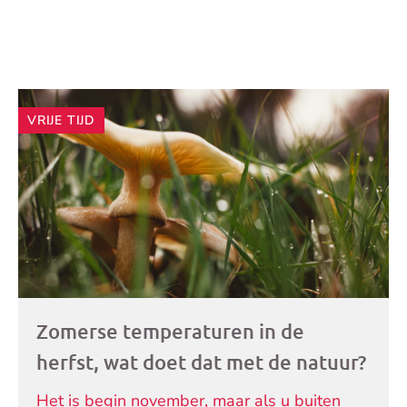
Andere
VRIJE TIJD
artikelen
Zomerse temperaturen in de
herfst, wat doet dat met de natuur?
Het is begin november, maar als u buiten