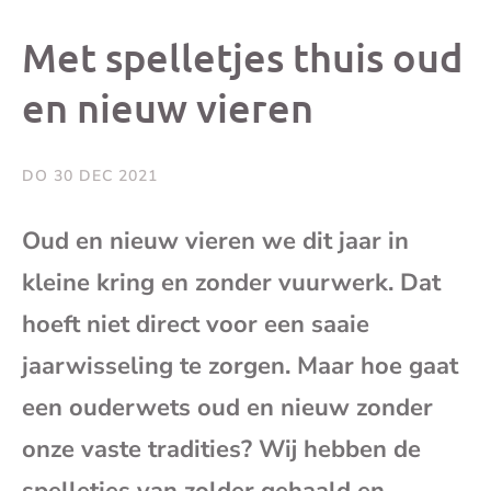
dit
dit
dit
dit
Met spelletjes thuis oud
bericht
bericht
bericht
beri
en nieuw vieren
op
op
op
via
DO 30 DEC 2021
Facebook
X
Whatsap
e-
Oud en nieuw vieren we dit jaar in
mai
kleine kring en zonder vuurwerk. Dat
hoeft niet direct voor een saaie
(op
jaarwisseling te zorgen. Maar hoe gaat
je
een ouderwets oud en nieuw zonder
onze vaste tradities? Wij hebben de
e-