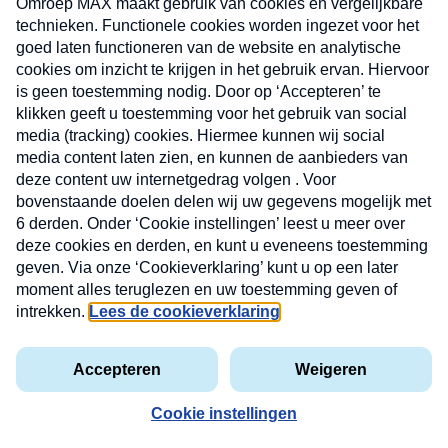
CONTACT
Volg ons op
Nieuwsbrief
X
Neem hier een gratis abonnement op de MAX
Consumenten nieuwsbrief. Elke maandag en
donderdag in uw mailbox.
laring
MAX
Cookieverklaring
Kwetsbaarheid
Cookie
Uw
vakantieman
melden
instellingen
INSCH
e-
VOOR
privacyverklaring
mailadres
DE
NIEUW