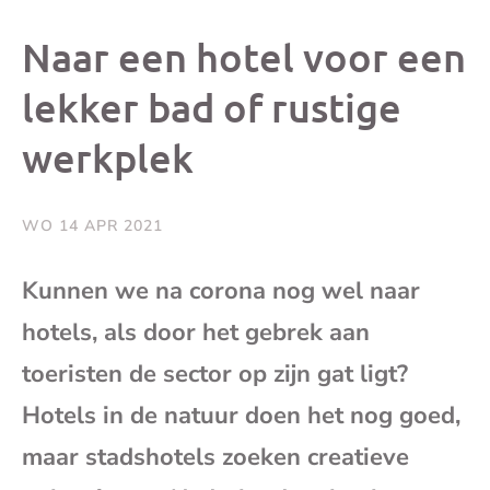
dit
dit
dit
dit
Naar een hotel voor een
bericht
bericht
bericht
beri
lekker bad of rustige
werkplek
op
op
op
via
Facebook
X
Whatsap
e-
WO 14 APR 2021
mai
Kunnen we na corona nog wel naar
hotels, als door het gebrek aan
(op
toeristen de sector op zijn gat ligt?
je
Hotels in de natuur doen het nog goed,
e-
maar stadshotels zoeken creatieve