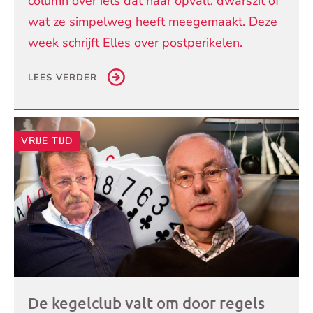
column over iets dat haar opvalt, dwarszit of
wat ze simpelweg heeft meegemaakt. Deze
week schrijft Elles over postperikelen.
LEES VERDER
VRIJE TIJD
De kegelclub valt om door regels