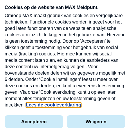
CONTACT
Volg ons op
Nieuwsbrief
X
Neem hier een gratis abonnement op de MAX
Consumenten nieuwsbrief. Elke maandag en
donderdag in uw mailbox.
laring
MAX
Cookieverklaring
Kwetsbaarheid
Cookie
Uw
vakantieman
melden
instellingen
INSCH
e-
VOOR