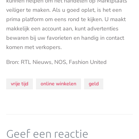
kunnen helpen om het handelen op Marktplaats
veiliger te maken. Als u goed oplet, is het een
prima platform om eens rond te kijken. U maakt
makkelijk een account aan, kunt advertenties
bewaren bij uw favorieten en handig in contact
komen met verkopers.
Bron: RTL Nieuws, NOS, Fashion United
Onderwerpen:
vrije tijd
online winkelen
geld
Geef een reactie