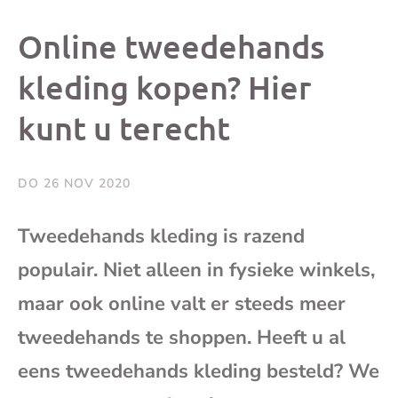
dit
dit
dit
dit
Online tweedehands
bericht
bericht
bericht
beri
kleding kopen? Hier
kunt u terecht
op
op
op
via
Facebook
X
Whatsap
e-
DO 26 NOV 2020
mai
Tweedehands kleding is razend
populair. Niet alleen in fysieke winkels,
(op
maar ook online valt er steeds meer
je
tweedehands te shoppen. Heeft u al
e-
eens tweedehands kleding besteld? We