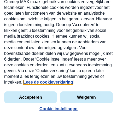
CONTACT
Volg ons op
Nieuwsbrief
X
Neem hier een gratis abonnement op de MAX
Consumenten nieuwsbrief. Elke maandag en
donderdag in uw mailbox.
laring
MAX
Cookieverklaring
Kwetsbaarheid
Cookie
Uw
vakantieman
melden
instellingen
INSCH
e-
VOOR
privacyverklaring
mailadres
DE
NIEUW