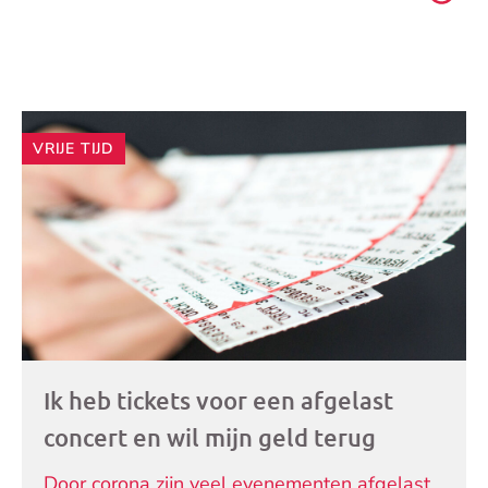
Andere
VRIJE TIJD
artikelen
Ik heb tickets voor een afgelast
concert en wil mijn geld terug
Door corona zijn veel evenementen afgelast.