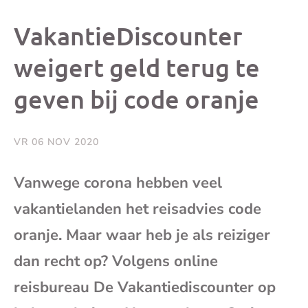
dit
dit
dit
dit
VakantieDiscounter
bericht
bericht
bericht
beri
weigert geld terug te
geven bij code oranje
op
op
op
via
Facebook
X
Whatsap
e-
VR 06 NOV 2020
mai
Vanwege corona hebben veel
vakantielanden het reisadvies code
(op
oranje. Maar waar heb je als reiziger
je
dan recht op? Volgens online
e-
reisbureau De Vakantiediscounter op