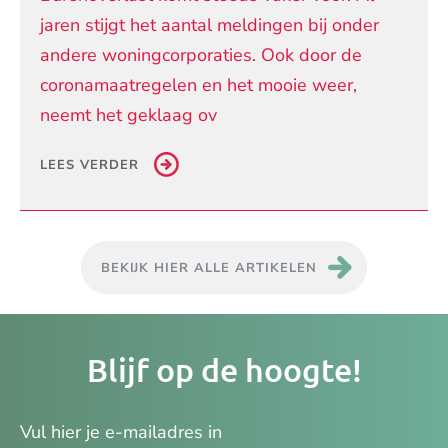
jaren stijgt het aantal meldingen bij onder
andere woningcorporaties. Ook door de
coronamaatregelen en het mooie weer,
neemt het geklaag ov
LEES VERDER
BEKIJK HIER ALLE ARTIKELEN
Je
Blijf op de hoogte!
e-
ma