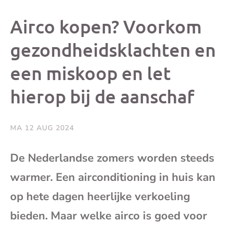
dit
dit
dit
dit
Airco kopen? Voorkom
bericht
bericht
bericht
beri
gezondheidsklachten en
een miskoop en let
op
op
op
via
hierop bij de aanschaf
Facebook
X
Whatsap
e-
mai
MA 12 AUG 2024
(op
De Nederlandse zomers worden steeds
warmer. Een airconditioning in huis kan
je
op hete dagen heerlijke verkoeling
e-
bieden. Maar welke airco is goed voor