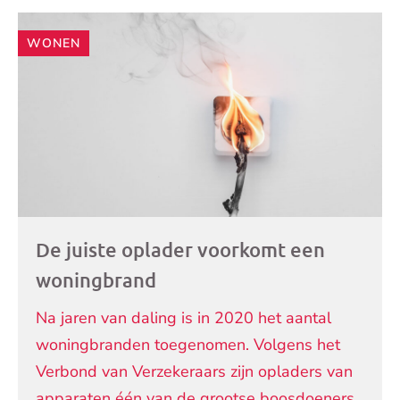
Andere
WONEN
artikelen
De juiste oplader voorkomt een
woningbrand
Na jaren van daling is in 2020 het aantal
woningbranden toegenomen. Volgens het
Verbond van Verzekeraars zijn opladers van
apparaten één van de grootse boosdoeners.