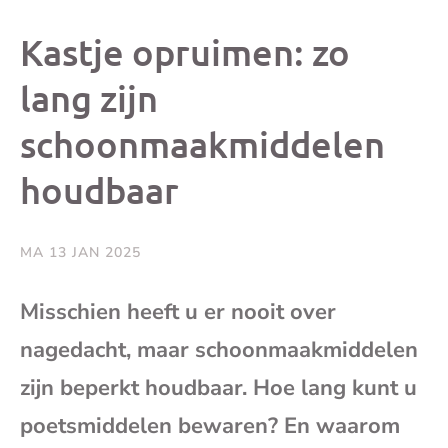
dit
dit
dit
dit
Kastje opruimen: zo
bericht
bericht
bericht
beri
lang zijn
schoonmaakmiddelen
op
op
op
via
houdbaar
Facebook
X
Whatsap
e-
mai
MA 13 JAN 2025
(op
Misschien heeft u er nooit over
nagedacht, maar schoonmaakmiddelen
je
zijn beperkt houdbaar. Hoe lang kunt u
e-
poetsmiddelen bewaren? En waarom