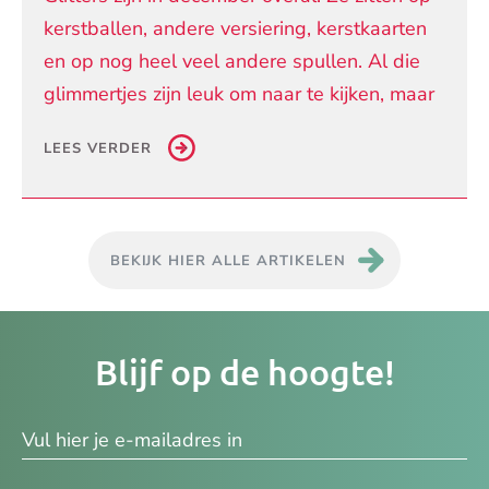
kerstballen, andere versiering, kerstkaarten
en op nog heel veel andere spullen. Al die
glimmertjes zijn leuk om naar te kijken, maar
LEES VERDER
BEKIJK HIER ALLE ARTIKELEN
Je
Blijf op de hoogte!
e-
ma