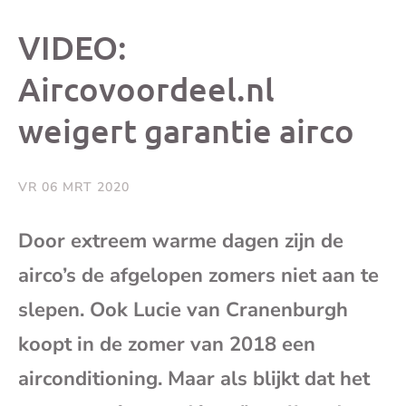
dit
dit
dit
dit
VIDEO:
bericht
bericht
bericht
beri
Aircovoordeel.nl
weigert garantie airco
op
op
op
via
Facebook
X
Whatsap
e-
VR 06 MRT 2020
mai
Door extreem warme dagen zijn de
airco’s de afgelopen zomers niet aan te
(op
slepen. Ook Lucie van Cranenburgh
je
koopt in de zomer van 2018 een
e-
airconditioning. Maar als blijkt dat het