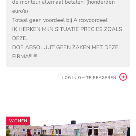
de monteur allemaal betalen! (honderden
euro’s)
Totaal geen voordeel bij Aircovoordeel.
IK HERKEN MIJN SITUATIE PRECIES ZOALS
DEZE.
DOE ABSOLUUT GEEN ZAKEN MET DEZE
FIRMA!!!!!!!
LOG IN OM TE REAGEREN
Andere
WONEN
artikelen