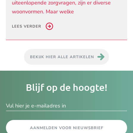
uiteenlopende zorgvragen, zijn er diverse
woonvormen. Maar welke
LEES VERDER
BEKIJK HIER ALLE ARTIKELEN
Je
Blijf op de hoogte!
e-
ma
AANMELDEN VOOR NIEUWSBRIEF