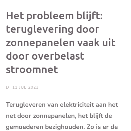
dit
dit
dit
dit
Het probleem blijft:
bericht
bericht
bericht
beri
teruglevering door
zonnepanelen vaak uit
op
op
op
via
door overbelast
Facebook
X
Whatsap
e-
stroomnet
mai
DI 11 JUL 2023
(op
Terugleveren van elektriciteit aan het
je
net door zonnepanelen, het blijft de
e-
gemoederen bezighouden. Zo is er de