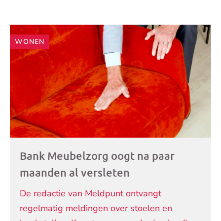
Andere
WONEN
artikelen
Bank Meubelzorg oogt na paar
maanden al versleten
De redactie van Meldpunt ontvangt
regelmatig meldingen over stoelen en