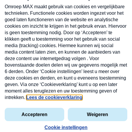
CONTACT
Volg ons op
Nieuwsbrief
X
Neem hier een gratis abonnement op de MAX
Consumenten nieuwsbrief. Elke maandag en
donderdag in uw mailbox.
laring
MAX
Cookieverklaring
Kwetsbaarheid
Cookie
Uw
vakantieman
melden
instellingen
INSCH
e-
VOOR
privacyverklaring
mailadres
DE