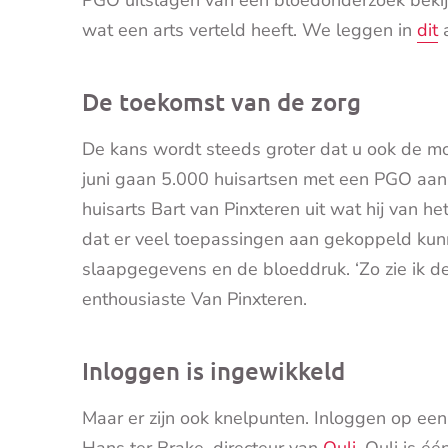
wat een arts verteld heeft. We leggen in
dit
a
De toekomst van de zorg
De kans wordt steeds groter dat u ook de mog
juni gaan 5.000 huisartsen met een PGO aan 
huisarts Bart van Pinxteren uit wat hij van h
dat er veel toepassingen aan gekoppeld kun
slaapgegevens en de bloeddruk. ‘Zo zie ik d
enthousiaste Van Pinxteren.
Inloggen is ingewikkeld
Maar er zijn ook knelpunten. Inloggen op e
Hans ter Brake, directeur van
Quli
. Quli is é