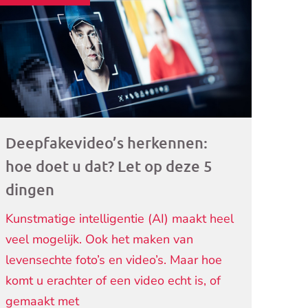
ogramma)
Deepfakevideo’s herkennen:
hoe doet u dat? Let op deze 5
dingen
Kunstmatige intelligentie (AI) maakt heel
veel mogelijk. Ook het maken van
levensechte foto’s en video’s. Maar hoe
komt u erachter of een video echt is, of
gemaakt met