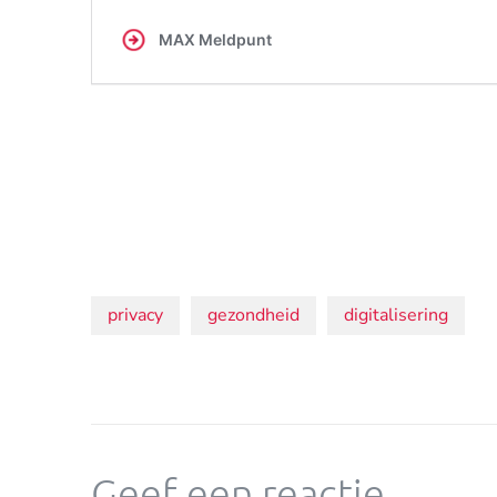
Onderwerpen:
privacy
gezondheid
digitalisering
Geef een reactie