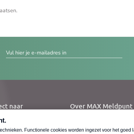
aatsen.
res
ect naar
Over MAX Meldpunt
me
Over Meldpunt Actue
uws