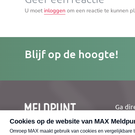
U moet
inloggen
om een reactie te kunnen pl
Je
Blijf op de hoogte!
e-
mailad
Ga dir
Ho
Nie