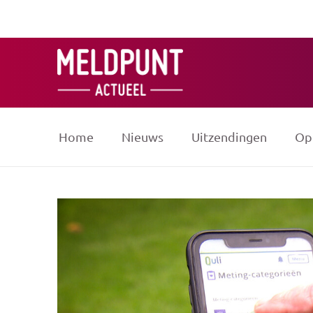
Ga
naar
de
inhoud
Home
Nieuws
Uitzendingen
Op