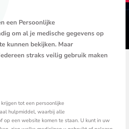
mail
(opent
je
n een Persoonlijke
e-
mailpr
ndig om al je medische gegevens op
 te kunnen bekijken. Maar
iedereen straks veilig gebruik maken
rijgen tot een persoonlijke
aal hulpmiddel, waarbij alle
f op een website komen te staan. U kunt in uw
en, zien welke medicijnen u gebruikt of nalezen