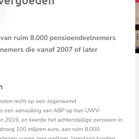
mail
(opent
je
e-
mailpr
 van ruim 8.000 pensioendeelnemers
lnemers die vanaf 2007 of later
m
 weten recht op een zogenaamd
 is een aanvulling van ABP op hun UWV-
in 2019, en keerde het achterstallige pensioen in
edroeg 100 miljoen euro, aan ruim 8.000
alingen waren zeer welkom. Jarenlang konden