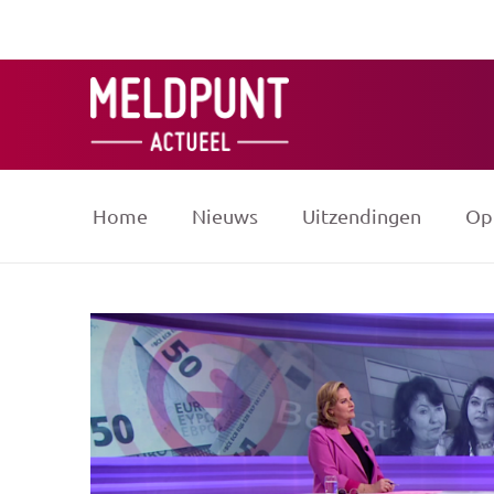
Ga
naar
de
inhoud
Home
Nieuws
Uitzendingen
Op