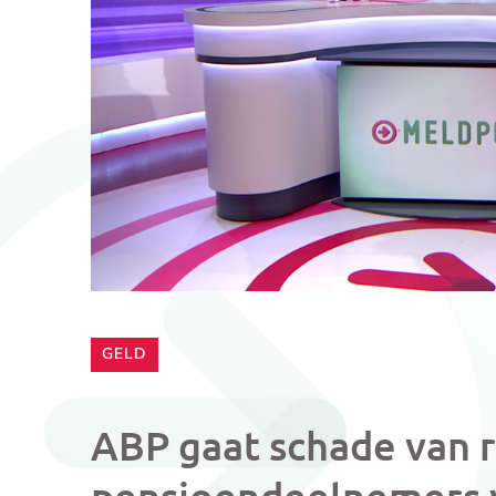
CATEGORIE:
GELD
ABP gaat schade van 
pensioendeelnemers