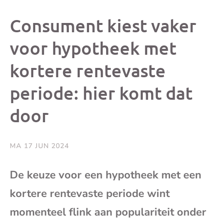
dit
dit
dit
dit
Consument kiest vaker
bericht
bericht
bericht
beri
voor hypotheek met
kortere rentevaste
op
op
op
via
periode: hier komt dat
Facebook
X
Whatsap
e-
door
mai
MA 17 JUN 2024
(op
De keuze voor een hypotheek met een
je
kortere rentevaste periode wint
e-
momenteel flink aan populariteit onder