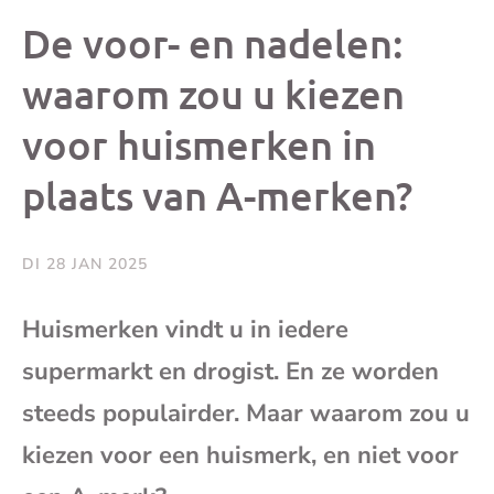
dit
dit
dit
dit
De voor- en nadelen:
bericht
bericht
bericht
beri
waarom zou u kiezen
voor huismerken in
op
op
op
via
plaats van A-merken?
Facebook
X
Whatsap
e-
mai
DI 28 JAN 2025
(op
Huismerken vindt u in iedere
supermarkt en drogist. En ze worden
je
steeds populairder. Maar waarom zou u
e-
kiezen voor een huismerk, en niet voor