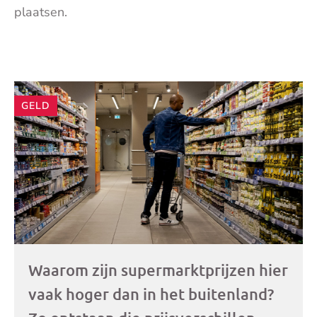
plaatsen.
Andere
GELD
artikelen
Waarom zijn supermarktprijzen hier
vaak hoger dan in het buitenland?