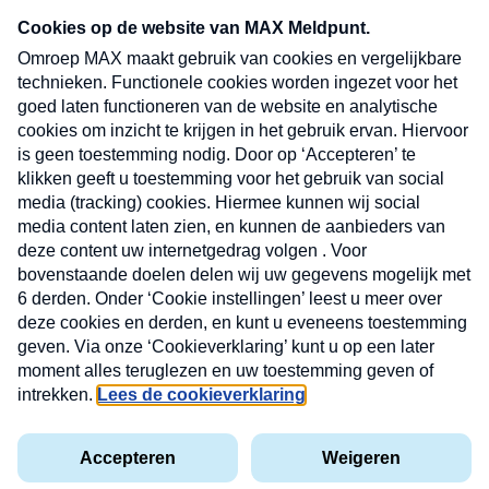
CONTACT
Volg ons op
Nieuwsbrief
X
Neem hier een gratis abonnement op de MAX
Consumenten nieuwsbrief. Elke maandag en
donderdag in uw mailbox.
laring
MAX
Cookieverklaring
Kwetsbaarheid
Cookie
Uw
vakantieman
melden
instellingen
INSCH
e-
VOOR