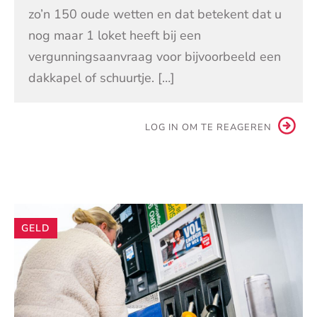
zo’n 150 oude wetten en dat betekent dat u
nog maar 1 loket heeft bij een
vergunningsaanvraag voor bijvoorbeeld een
dakkapel of schuurtje. […]
LOG IN OM TE REAGEREN
Andere
GELD
artikelen