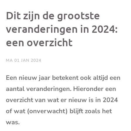
dit
dit
dit
dit
Dit zijn de grootste
bericht
bericht
bericht
beri
veranderingen in 2024:
een overzicht
op
op
op
via
Facebook
X
Whatsap
e-
MA 01 JAN 2024
mai
Een nieuw jaar betekent ook altijd een
aantal veranderingen. Hieronder een
(op
overzicht van wat er nieuw is in 2024
je
of wat (onverwacht) blijft zoals het
e-
was.