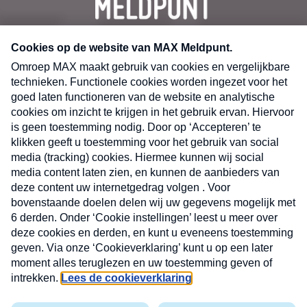
CONTACT
Volg ons op
Nieuwsbrief
X
Neem hier een gratis abonnement op de MAX
Consumenten nieuwsbrief. Elke maandag en
donderdag in uw mailbox.
laring
MAX
Cookieverklaring
Kwetsbaarheid
Cookie