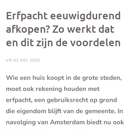
dit
dit
dit
dit
Erfpacht eeuwigdurend
bericht
bericht
bericht
beri
afkopen? Zo werkt dat
en dit zijn de voordelen
op
op
op
via
Facebook
X
Whatsap
e-
VR 02 MEI 2025
mai
Wie een huis koopt in de grote steden,
moet ook rekening houden met
(op
erfpacht, een gebruiksrecht op grond
je
die eigendom blijft van de gemeente. In
e-
navolging van Amsterdam biedt nu ook