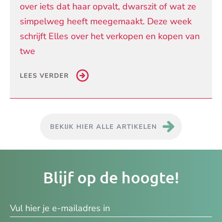
over iets dat haar opvalt, dwarszit of wat ze
simpelweg heeft meegemaakt. Deze week
schrijft Elles over het verkopen en kopen van
twe
LEES VERDER
BEKIJK HIER ALLE ARTIKELEN
Je
Blijf op de hoogte!
e-
ma