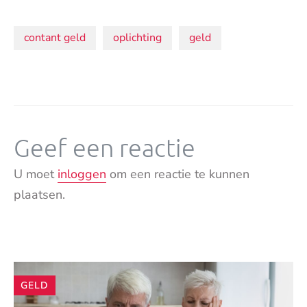
Onderwerpen:
contant geld
oplichting
geld
Geef een reactie
U moet
inloggen
om een reactie te kunnen
plaatsen.
Andere
GELD
artikelen