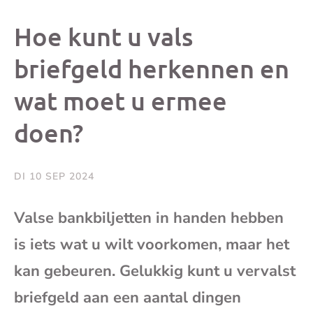
dit
dit
dit
dit
Hoe kunt u vals
bericht
bericht
bericht
beri
briefgeld herkennen en
wat moet u ermee
op
op
op
via
doen?
Facebook
X
Whatsap
e-
mai
DI 10 SEP 2024
(op
Valse bankbiljetten in handen hebben
is iets wat u wilt voorkomen, maar het
je
kan gebeuren. Gelukkig kunt u vervalst
e-
briefgeld aan een aantal dingen