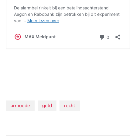
Onderwerpen:
armoede
geld
recht