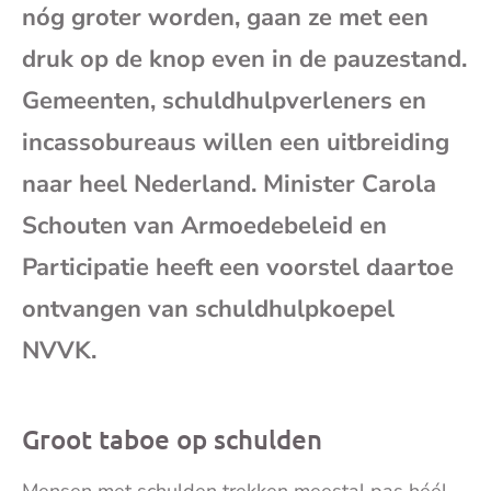
nóg groter worden, gaan ze met een
mai
druk op de knop even in de pauzestand.
Gemeenten, schuldhulpverleners en
incassobureaus willen een uitbreiding
naar heel Nederland. Minister Carola
Schouten van Armoedebeleid en
Participatie heeft een voorstel daartoe
ontvangen van schuldhulpkoepel
NVVK.
Groot taboe op schulden
Mensen met schulden trekken meestal pas héél