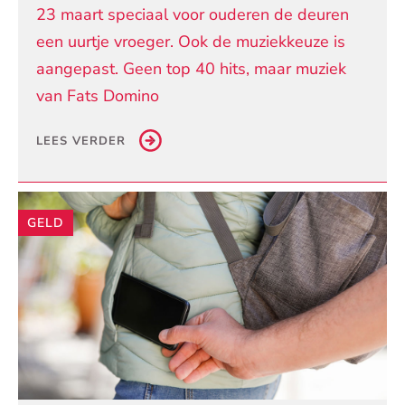
23 maart speciaal voor ouderen de deuren
een uurtje vroeger. Ook de muziekkeuze is
aangepast. Geen top 40 hits, maar muziek
van Fats Domino
LEES VERDER
GELD