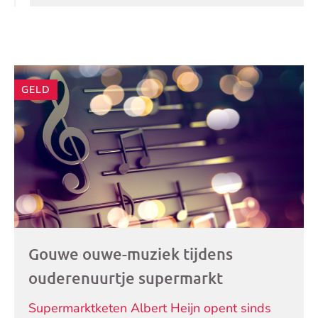
Andere
GELD
artikelen
Gouwe ouwe-muziek tijdens
ouderenuurtje supermarkt
Supermarktketen Albert Heijn opent sinds