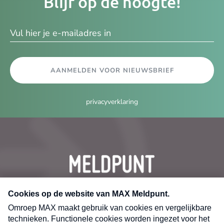
Blijf op de hoogte!
e-
ma
AANMELDEN VOOR NIEUWSBRIEF
privacyverklaring
CONTACT