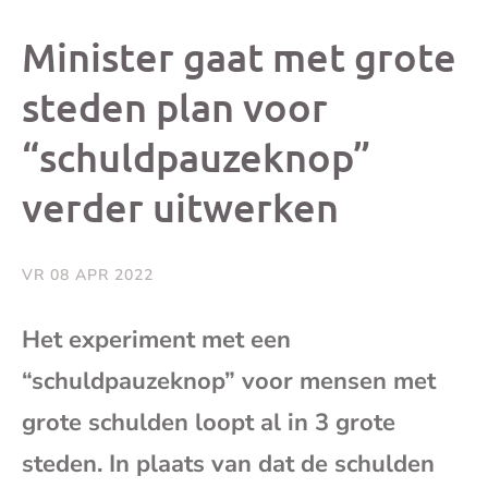
dit
dit
dit
dit
Minister gaat met grote
bericht
bericht
bericht
beri
steden plan voor
“schuldpauzeknop”
op
op
op
via
verder uitwerken
Facebook
X
Whatsap
e-
mai
VR 08 APR 2022
(op
Het experiment met een
“schuldpauzeknop” voor mensen met
je
grote schulden loopt al in 3 grote
e-
steden. In plaats van dat de schulden