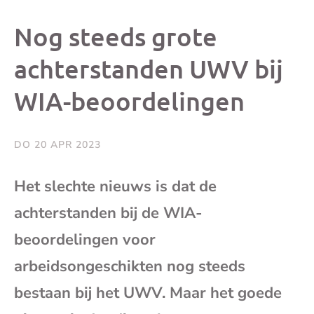
dit
dit
dit
dit
Nog steeds grote
bericht
bericht
bericht
beri
achterstanden UWV bij
WIA-beoordelingen
op
op
op
via
Facebook
X
Whatsap
e-
DO 20 APR 2023
mai
Het slechte nieuws is dat de
achterstanden bij de WIA-
(op
beoordelingen voor
je
arbeidsongeschikten nog steeds
e-
bestaan bij het UWV. Maar het goede