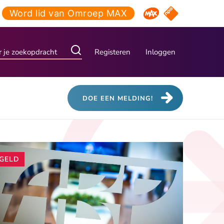
Word lid van Omroep MAX
NPO Start
Omroep MAX
Registeren
Inloggen
DOE EEN MELDING!
Andere
GELD
artikelen