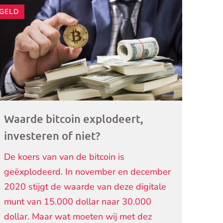
GELD
ogramma)
Waarde bitcoin explodeert,
investeren of niet?
De koers van van de bitcoin is
geëxplodeerd. In november en december
2020 stijgt de waarde van deze digitale
munt van 15.000 dollar naar 30.000
dollar. Maar wat moeten wij met dez