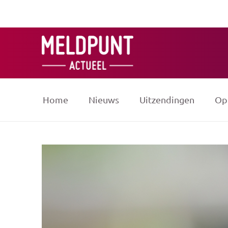
Ga
naar
de
inhoud
Home
Nieuws
Uitzendingen
Op