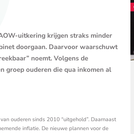
(opent
je
e-
mailpr
OW-uitkering krijgen straks minder
abinet doorgaan. Daarvoor waarschuwt
spreekbaar” noemt. Volgens de
en groep ouderen die qua inkomen al
t van ouderen sinds 2010 “uitgehold”. Daarnaast
nemende inflatie. De nieuwe plannen voor de