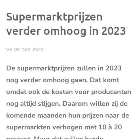
dit
dit
dit
dit
Supermarktprijzen
bericht
bericht
bericht
beri
verder omhoog in 2023
op
op
op
via
VR 09 DEC 2022
Facebook
X
Whatsap
e-
De supermarktprijzen zullen in 2023
mai
nog verder omhoog gaan. Dat komt
omdat ook de kosten voor producenten
(op
nog altijd stijgen. Daarom willen zij de
je
komende maanden hun prijzen naar de
supermarkten verhogen met 10 à 20
e-