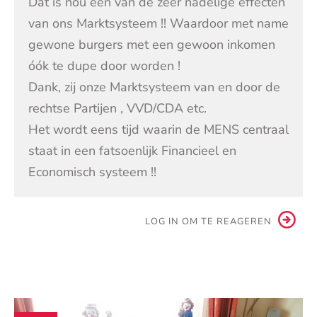
Dat is nou één van de zeer nadelige effecten
van ons Marktsysteem !! Waardoor met name
gewone burgers met een gewoon inkomen
óók te dupe door worden !
Dank, zij onze Marktsysteem van en door de
rechtse Partijen , VVD/CDA etc.
Het wordt eens tijd waarin de MENS centraal
staat in een fatsoenlijk Financieel en
Economisch systeem !!
LOG IN OM TE REAGEREN
Andere