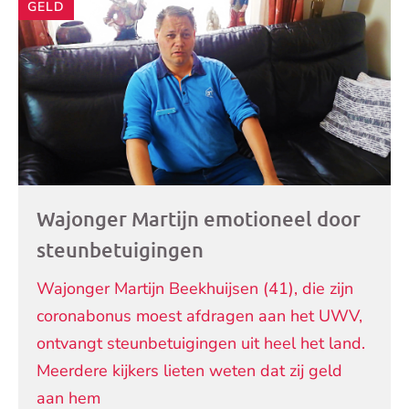
GELD
artikelen
Wajonger Martijn emotioneel door
steunbetuigingen
Wajonger Martijn Beekhuijsen (41), die zijn
coronabonus moest afdragen aan het UWV,
ontvangt steunbetuigingen uit heel het land.
Meerdere kijkers lieten weten dat zij geld
aan hem