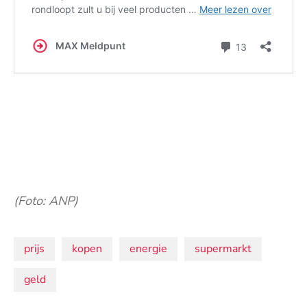
(Foto: ANP)
Onderwerpen:
prijs
kopen
energie
supermarkt
geld