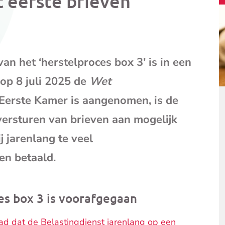
t eerste brieven
mail
(opent
je
e-
mailpr
an het ‘herstelproces box 3’ is in een
op 8 juli 2025 de
Wet
Eerste Kamer is aangenomen, is de
ersturen van brieven aan mogelijk
 jarenlang te veel
n betaald.
ces box 3 is voorafgegaan
d dat de Belastingdienst jarenlang op een