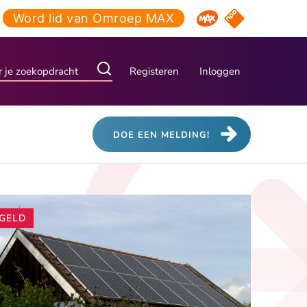
Word lid van Omroep MAX
NPO Start
Omroep MAX
Registeren
Inloggen
DOE EEN MELDING!
Andere
GELD
artikelen