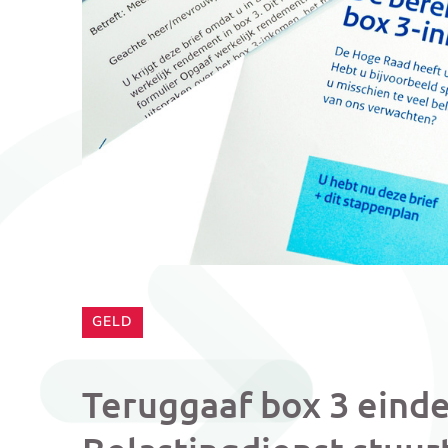
CATEGORIE:
GELD
Teruggaaf box 3 einde