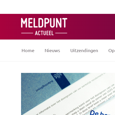
Ga
naar
de
inhoud
Home
Nieuws
Uitzendingen
Op