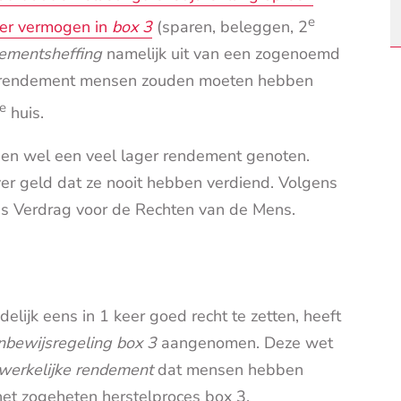
e
ver vermogen in
box 3
(sparen, beleggen, 2
ementsheffing
namelijk uit van een zogenoemd
el rendement mensen zouden moeten hebben
e
huis.
ien wel een veel lager rendement genoten.
ver geld dat ze nooit hebben verdiend. Volgens
ees Verdrag voor de Rechten van de Mens.
elijk eens in 1 keer goed recht te zetten, heeft
bewijsregeling box 3
aangenomen. Deze wet
werkelijke rendement
dat mensen hebben
et zogeheten herstelproces box 3.