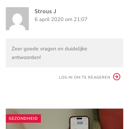
Strous J
6 april 2020 om 21:07
Zeer goede vragen en duidelijke
antwoorden!
LOG IN OM TE REAGEREN
Andere
GEZONDHEID
artikelen