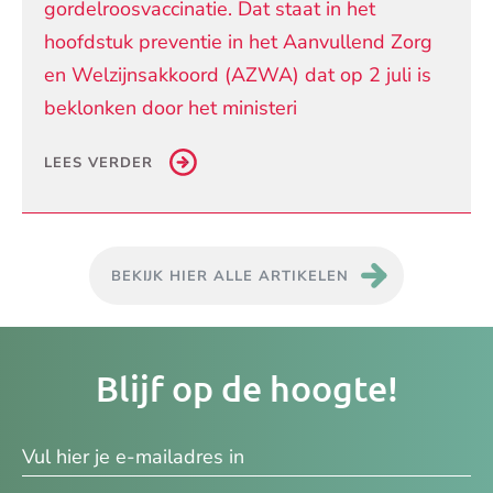
gordelroosvaccinatie. Dat staat in het
hoofdstuk preventie in het Aanvullend Zorg
en Welzijnsakkoord (AZWA) dat op 2 juli is
beklonken door het ministeri
LEES VERDER
BEKIJK HIER ALLE ARTIKELEN
Je
Blijf op de hoogte!
e-
ma