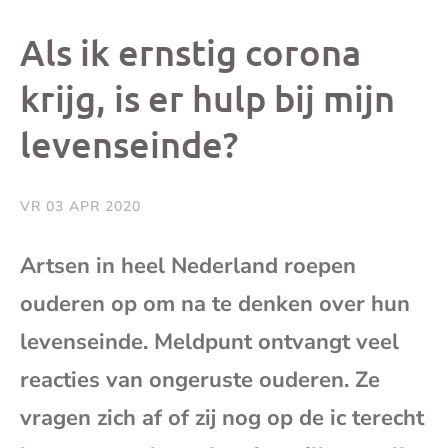
dit
dit
dit
dit
Als ik ernstig corona
bericht
bericht
bericht
beri
krijg, is er hulp bij mijn
levenseinde?
op
op
op
via
Facebook
X
Whatsap
e-
VR 03 APR 2020
mai
Artsen in heel Nederland roepen
ouderen op om na te denken over hun
(op
levenseinde. Meldpunt ontvangt veel
je
reacties van ongeruste ouderen. Ze
e-
vragen zich af of zij nog op de ic terecht