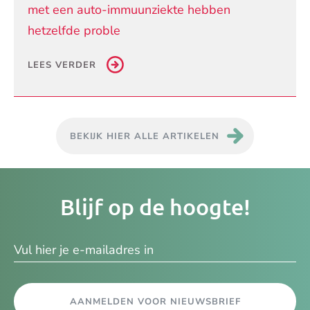
met een auto-immuunziekte hebben
hetzelfde proble
LEES VERDER
BEKIJK HIER ALLE ARTIKELEN
Je
Blijf op de hoogte!
e-
ma
AANMELDEN VOOR NIEUWSBRIEF