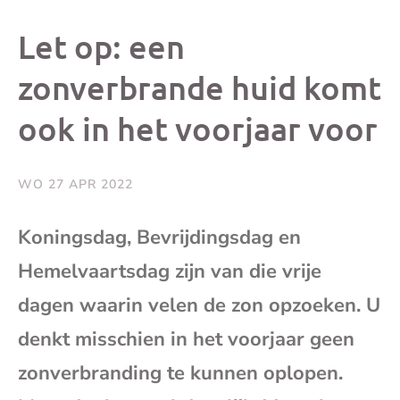
dit
dit
dit
dit
Let op: een
bericht
bericht
bericht
beri
zonverbrande huid komt
ook in het voorjaar voor
op
op
op
via
Facebook
X
Whatsap
e-
WO 27 APR 2022
mai
Koningsdag, Bevrijdingsdag en
Hemelvaartsdag zijn van die vrije
(op
dagen waarin velen de zon opzoeken. U
je
denkt misschien in het voorjaar geen
e-
zonverbranding te kunnen oplopen.