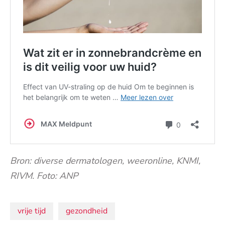
Bron: diverse dermatologen, weeronline, KNMI,
RIVM. Foto: ANP
Onderwerpen:
vrije tijd
gezondheid