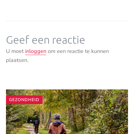
Geef een reactie
U moet
inloggen
om een reactie te kunnen
plaatsen.
Andere
GEZONDHEID
artikelen