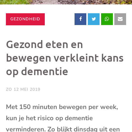
CATEGORIE:
GEZONDHEID
Deel
Deel
Deel
Dee
dit
dit
dit
dit
Gezond eten en
bericht
bericht
bericht
beri
bewegen verkleint kans
op dementie
op
op
op
via
Facebook
X
Whatsap
e-
ZO 12 MEI 2019
mai
Met 150 minuten bewegen per week,
kun je het risico op dementie
(op
verminderen. Zo blijkt dinsdag uit een