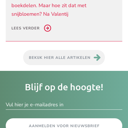
boekdelen. Maar hoe zit dat met
snijbloemen? Na Valentij
LEES VERDER
BEKIJK HIER ALLE ARTIKELEN
Je
Blijf op de hoogte!
e-
ma
AANMELDEN VOOR NIEUWSBRIEF