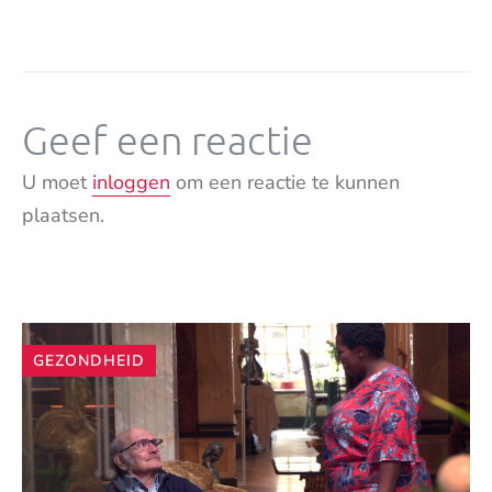
Geef een reactie
U moet
inloggen
om een reactie te kunnen
plaatsen.
Andere
GEZONDHEID
artikelen