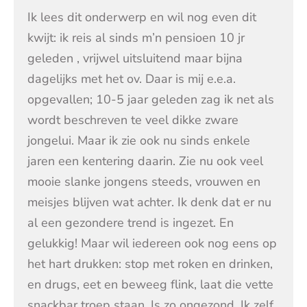
Ik lees dit onderwerp en wil nog even dit
kwijt: ik reis al sinds m’n pensioen 10 jr
geleden , vrijwel uitsluitend maar bijna
dagelijks met het ov. Daar is mij e.e.a.
opgevallen; 10-5 jaar geleden zag ik net als
wordt beschreven te veel dikke zware
jongelui. Maar ik zie ook nu sinds enkele
jaren een kentering daarin. Zie nu ook veel
mooie slanke jongens steeds, vrouwen en
meisjes blijven wat achter. Ik denk dat er nu
al een gezondere trend is ingezet. En
gelukkig! Maar wil iedereen ook nog eens op
het hart drukken: stop met roken en drinken,
en drugs, eet en beweeg flink, laat die vette
snackbar troep staan. Is zo ongezond. Ik zelf