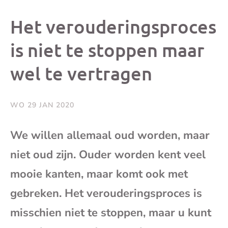
dit
dit
dit
dit
Het verouderingsproces
bericht
bericht
bericht
beri
is niet te stoppen maar
wel te vertragen
op
op
op
via
Facebook
X
Whatsap
e-
WO 29 JAN 2020
mai
We willen allemaal oud worden, maar
niet oud zijn. Ouder worden kent veel
(op
mooie kanten, maar komt ook met
je
gebreken. Het verouderingsproces is
e-
misschien niet te stoppen, maar u kunt