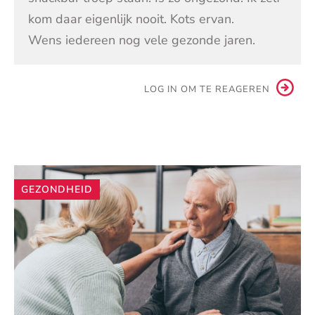
kom daar eigenlijk nooit. Kots ervan.
Wens iedereen nog vele gezonde jaren.
LOG IN OM TE REAGEREN
Andere
GEZONDHEID
artikelen