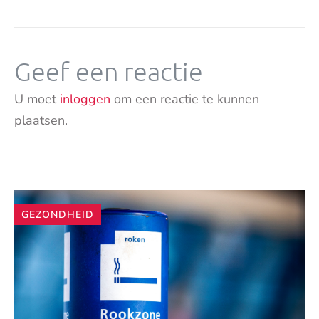
Geef een reactie
U moet
inloggen
om een reactie te kunnen
plaatsen.
Andere
GEZONDHEID
artikelen