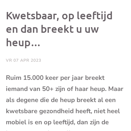
dit
dit
dit
dit
Kwetsbaar, op leeftijd
bericht
bericht
bericht
beri
en dan breekt u uw
heup…
op
op
op
via
Facebook
X
Whatsap
e-
VR 07 APR 2023
mai
Ruim 15.000 keer per jaar breekt
iemand van 50+ zijn of haar heup. Maar
(op
als degene die de heup breekt al een
je
kwetsbare gezondheid heeft, niet heel
e-
mobiel is en op leeftijd, dan zijn de