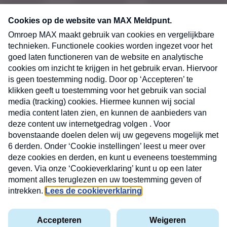
CONTACT
Volg ons op
Nieuwsbrief
X
Neem hier een gratis abonnement op de MAX
Consumenten nieuwsbrief. Elke maandag en
donderdag in uw mailbox.
laring
MAX
Cookieverklaring
Kwetsbaarheid
Cookie
Uw
vakantieman
melden
instellingen
INSCH