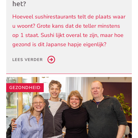
het?
Hoeveel sushirestaurants telt de plaats waar
u woont? Grote kans dat de teller minstens
op 1 staat. Sushi lijkt overal te zijn, maar hoe
gezond is dit Japanse hapje eigenlijk?
LEES VERDER
GEZONDHEID