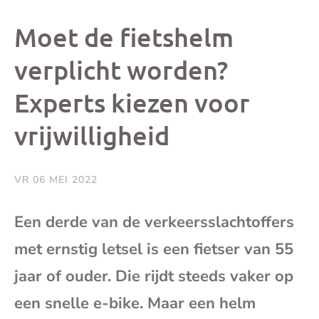
dit
dit
dit
dit
Moet de fietshelm
bericht
bericht
bericht
beri
verplicht worden?
Experts kiezen voor
op
op
op
via
vrijwilligheid
Facebook
X
Whatsap
e-
mai
VR 06 MEI 2022
(op
Een derde van de verkeersslachtoffers
met ernstig letsel is een fietser van 55
je
jaar of ouder. Die rijdt steeds vaker op
e-
een snelle e-bike. Maar een helm