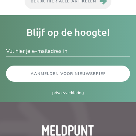
BEKIJK HIER ALLE ARTIKELEN
Je
Blijf op de hoogte!
e-
ma
AANMELDEN VOOR NIEUWSBRIEF
privacyverklaring