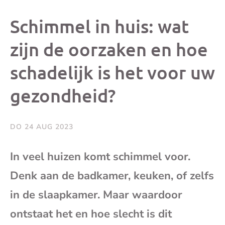
dit
dit
dit
dit
Schimmel in huis: wat
bericht
bericht
bericht
beri
zijn de oorzaken en hoe
schadelijk is het voor uw
op
op
op
via
gezondheid?
Facebook
X
Whatsap
e-
mai
DO 24 AUG 2023
(op
In veel huizen komt schimmel voor.
Denk aan de badkamer, keuken, of zelfs
je
in de slaapkamer. Maar waardoor
e-
ontstaat het en hoe slecht is dit