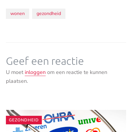
Onderwerpen:
wonen
gezondheid
Geef een reactie
U moet
inloggen
om een reactie te kunnen
plaatsen.
Andere
GEZONDHEID
artikelen