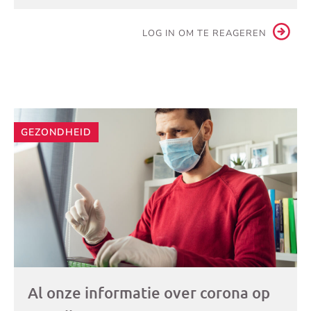
LOG IN OM TE REAGEREN
Andere
GEZONDHEID
artikelen
Al onze informatie over corona op