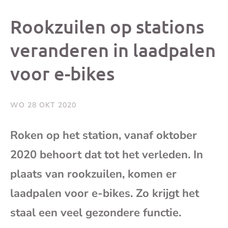
dit
dit
dit
dit
Rookzuilen op stations
bericht
bericht
bericht
beri
veranderen in laadpalen
voor e-bikes
op
op
op
via
Facebook
X
Whatsap
e-
WO 28 OKT 2020
mai
Roken op het station, vanaf oktober
2020 behoort dat tot het verleden. In
(op
plaats van rookzuilen, komen er
je
laadpalen voor e-bikes. Zo krijgt het
e-
staal een veel gezondere functie.