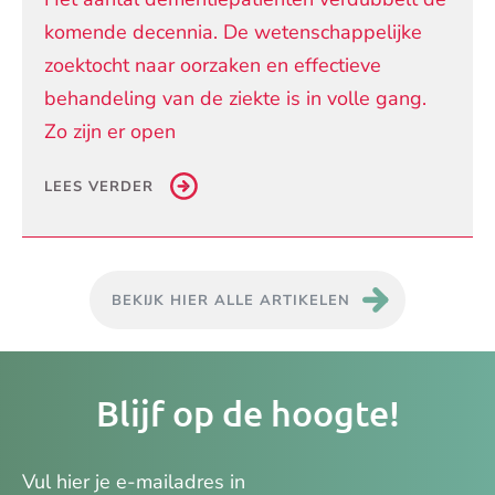
komende decennia. De wetenschappelijke
zoektocht naar oorzaken en effectieve
behandeling van de ziekte is in volle gang.
Zo zijn er open
LEES VERDER
BEKIJK HIER ALLE ARTIKELEN
Je
Blijf op de hoogte!
e-
ma