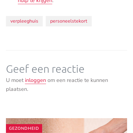
hulp te krijgen
.
Onderwerpen:
verpleeghuis
personeelstekort
Geef een reactie
U moet
inloggen
om een reactie te kunnen
plaatsen.
Andere
GEZONDHEID