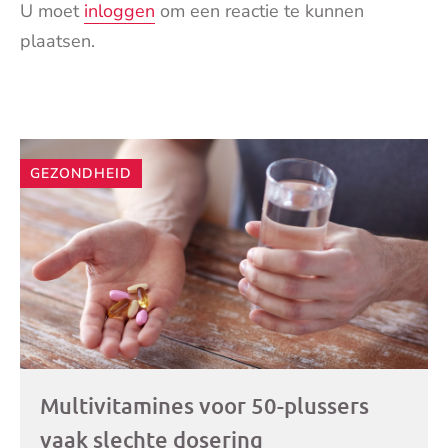
U moet
inloggen
om een reactie te kunnen
plaatsen.
Andere
GEZONDHEID
artikelen
Multivitamines voor 50-plussers
vaak slechte dosering