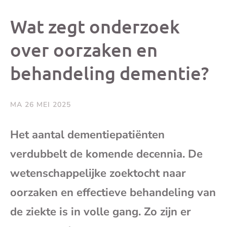
dit
dit
dit
dit
Wat zegt onderzoek
bericht
bericht
bericht
beri
over oorzaken en
behandeling dementie?
op
op
op
via
Facebook
X
Whatsap
e-
MA 26 MEI 2025
mai
Het aantal dementiepatiënten
verdubbelt de komende decennia. De
(op
wetenschappelijke zoektocht naar
je
oorzaken en effectieve behandeling van
e-
de ziekte is in volle gang. Zo zijn er