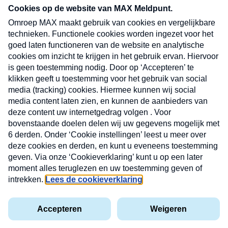
CONTACT
Volg ons op
Nieuwsbrief
X
Neem hier een gratis abonnement op de MAX
Consumenten nieuwsbrief. Elke maandag en
donderdag in uw mailbox.
laring
MAX
Cookieverklaring
Kwetsbaarheid
Cookie
Uw
vakantieman
melden
instellingen
INSCH
e-
VOOR
privacyverklaring