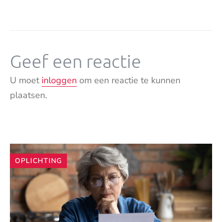
Geef een reactie
U moet
inloggen
om een reactie te kunnen
plaatsen.
Andere
OPLICHTING
artikelen