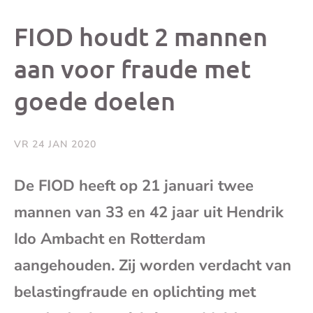
dit
dit
dit
dit
FIOD houdt 2 mannen
bericht
bericht
bericht
beri
aan voor fraude met
goede doelen
op
op
op
via
Facebook
X
Whatsap
e-
VR 24 JAN 2020
mai
De FIOD heeft op 21 januari twee
mannen van 33 en 42 jaar uit Hendrik
(op
Ido Ambacht en Rotterdam
je
aangehouden. Zij worden verdacht van
e-
belastingfraude en oplichting met