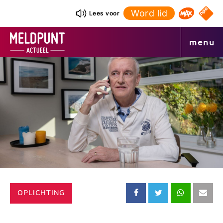
Ga
Word lid
NPO S
Lees voor
Omroep 
naar
de
menu
inhoud
CATEGORIE:
OPLICHTING
Deel
Deel
Deel
Dee