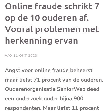
dit
dit
dit
dit
Online fraude schrikt 7
bericht
bericht
bericht
beri
op de 10 ouderen af.
Vooral problemen met
op
op
op
via
herkenning ervan
Facebook
X
Whatsap
e-
mai
WO 11 OKT 2023
(op
Angst voor online fraude beheerst
maar liefst 71 procent van de ouderen.
je
Ouderenorganisatie SeniorWeb deed
e-
een onderzoek onder bijna 900
respondenten. Maar liefst 11 procent
mai