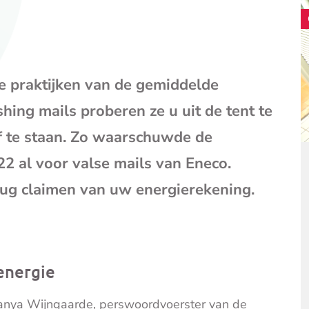
mail
(opent
je
e-
mailpr
 de praktijken van de gemiddelde
hing mails proberen ze u uit de tent te
f te staan. Zo waarschuwde de
2 al voor valse mails van Eneco.
ug claimen van uw energierekening.
energie
 Tanya Wijngaarde, perswoordvoerster van de