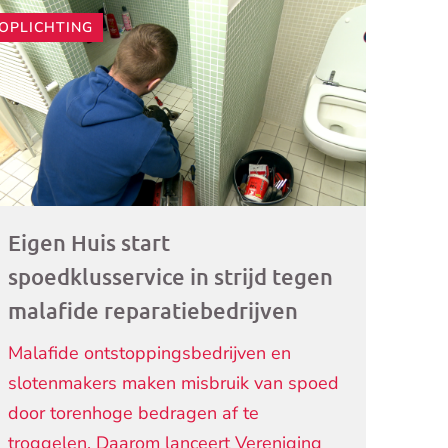
OPLICHTING
ogramma)
Eigen Huis start
spoedklusservice in strijd tegen
malafide reparatiebedrijven
Malafide ontstoppingsbedrijven en
slotenmakers maken misbruik van spoed
door torenhoge bedragen af te
troggelen. Daarom lanceert Vereniging