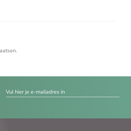
aatsen.
res