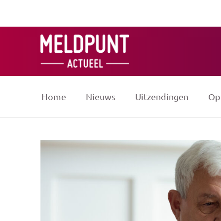
Ga
naar
de
inhoud
Home
Nieuws
Uitzendingen
Op