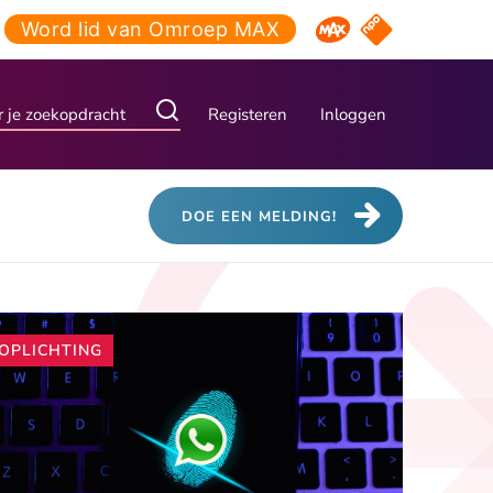
Word lid van Omroep MAX
NPO Start
Omroep MAX
Registeren
Inloggen
DOE EEN MELDING!
Andere
OPLICHTING
artikelen