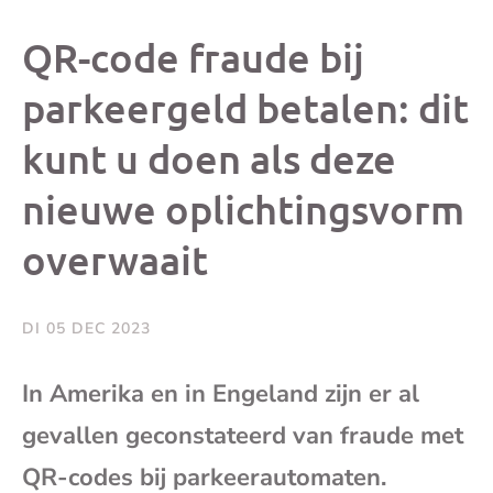
dit
dit
dit
dit
QR-code fraude bij
bericht
bericht
bericht
beri
parkeergeld betalen: dit
kunt u doen als deze
op
op
op
via
nieuwe oplichtingsvorm
Facebook
X
Whatsap
e-
overwaait
mai
DI 05 DEC 2023
(op
In Amerika en in Engeland zijn er al
je
gevallen geconstateerd van fraude met
e-
QR-codes bij parkeerautomaten.