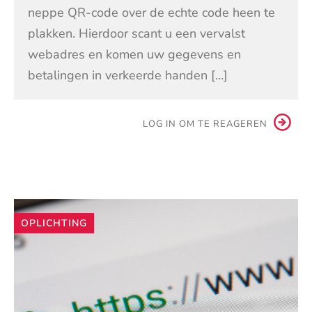
neppe QR-code over de echte code heen te
plakken. Hierdoor scant u een vervalst
webadres en komen uw gegevens en
betalingen in verkeerde handen […]
LOG IN OM TE REAGEREN
Andere
OPLICHTING
artikelen