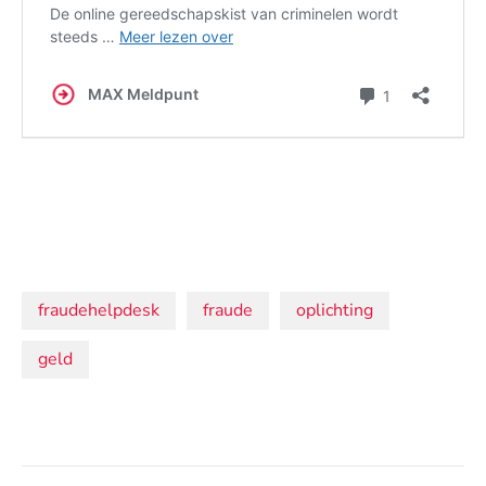
Onderwerpen:
fraudehelpdesk
fraude
oplichting
geld