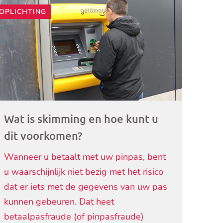
OPLICHTING
ogramma)
Wat is skimming en hoe kunt u
dit voorkomen?
Wanneer u betaalt met uw pinpas, bent
u waarschijnlijk niet bezig met het risico
dat er iets met de gegevens van uw pas
kunnen gebeuren. Dat heet
betaalpasfraude (of pinpasfraude)