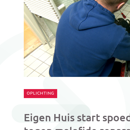
CATEGORIE:
OPLICHTING
Eigen Huis start spoed