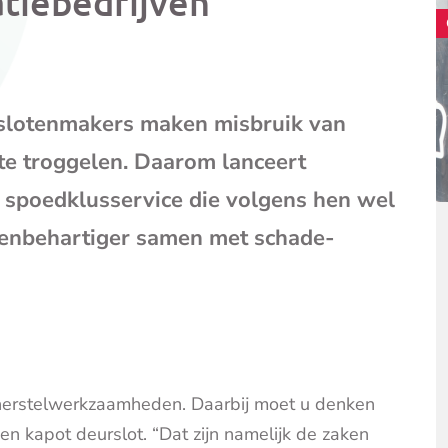
atiebedrijven
mail
(opent
je
e-
mailpr
 slotenmakers maken misbruik van
te troggelen. Daarom lanceert
 spoedklusservice die volgens hen wel
genbehartiger samen met schade-
 herstelwerkzaamheden. Daarbij moet u denken
een kapot deurslot. “Dat zijn namelijk de zaken