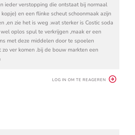
en ieder verstopping die ontstaat bij normaal
n kopje) en een flinke scheut schoonmaak azijn
n ,en zie het is weg .wat sterker is Costic soda
s wel oplos spul te verkrijgen ,maak er een
ns met deze middelen door te spoelen
et zo ver komen .bij de bouw markten een
n
LOG IN OM TE REAGEREN