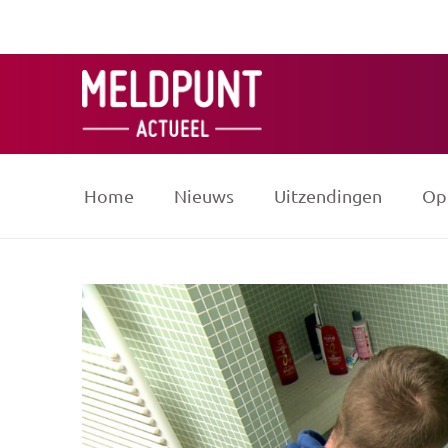
Ga
naar
de
inhoud
Home
Nieuws
Uitzendingen
Op